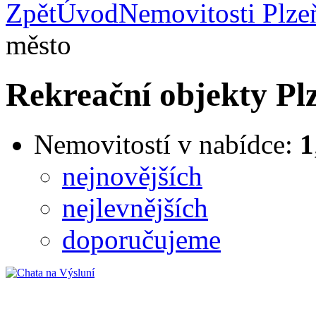
Zpět
Úvod
Nemovitosti Plze
město
Rekreační objekty Pl
Nemovitostí v nabídce:
1
nejnovějších
nejlevnějších
doporučujeme