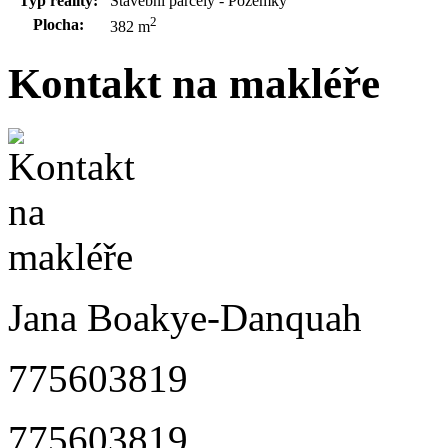
Typ reality:
Stavební parcely - Pozemky
2
Plocha:
382 m
Kontakt na makléře
Jana Boakye-Danquah
775603819
775603819