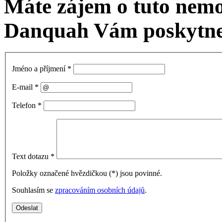
Máte zájem o tuto nemo
Danquah Vám poskytne 
Jméno a příjmení
*
E-mail
*
Telefon
*
Text dotazu
*
Položky označené hvězdičkou (
*
) jsou povinné.
Souhlasím se
zpracováním osobních údajů
.