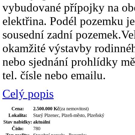
vybudované přípojky na obe
elektřina. Podél pozemku j
sousední zadní pozemek.Vel
okamžité výstavby rodinnéh
nebo sjednání prohlídky mě
tel. čísle nebo emailu.
Celý popis
Cena:
2.500.000 Kč
(za nemovitost)
Lokalita:
Starý Plzenec, Plzeň-město, Plzeňský
Stav nabídky:
aktuální
Číslo:
780