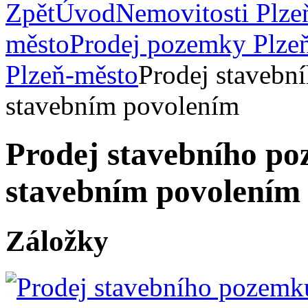
Zpět
Úvod
Nemovitosti Plze
město
Prodej pozemky Plze
Plzeň-město
Prodej stavebn
stavebním povolením
Prodej stavebního p
stavebním povolením
Záložky