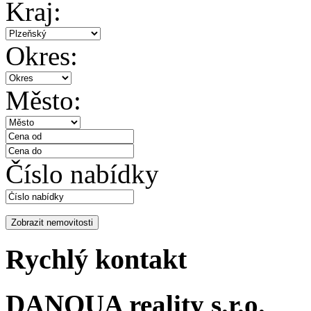
Kraj:
Okres:
Město:
Číslo nabídky
Rychlý kontakt
DANQUA reality s.r.o.