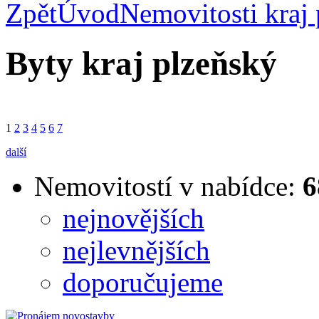
Zpět
Úvod
Nemovitosti kraj
Byty kraj plzeňský
1
2
3
4
5
6
7
další
Nemovitostí v nabídce:
6
nejnovějších
nejlevnějších
doporučujeme