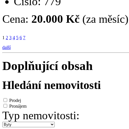
Číslo: 779
Cena:
20.000 Kč
(za měsíc)
1
2
3
4
5
6
7
další
Doplňující obsah
Hledání nemovitosti
Prodej
Pronájem
Typ nemovitosti: