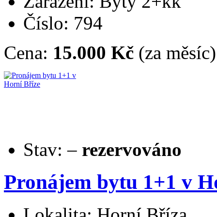
Zařazení: Byty 2+kk
Číslo: 794
Cena:
15.000 Kč
(za měsíc)
Stav:
–
rezervováno
Pronájem bytu 1+1 v Ho
Lokalita: Horní Bříza