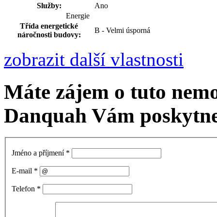
Služby:
Ano
Energie
Třída energetické
B - Velmi úsporná
náročnosti budovy:
zobrazit další vlastnosti
Máte zájem o tuto nemo
Danquah Vám poskytne 
Jméno a příjmení
*
E-mail
*
Telefon
*