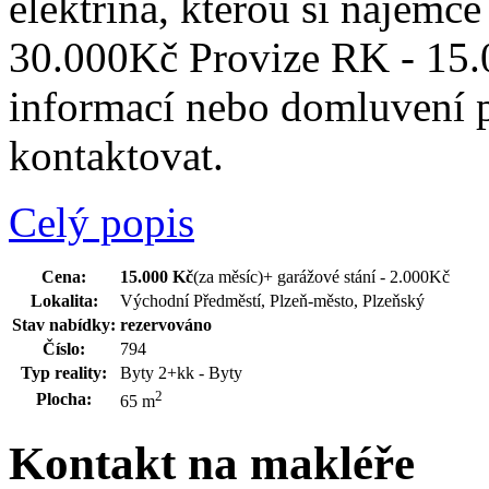
elektřina, kterou si nájemce
30.000Kč Provize RK - 15.
informací nebo domluvení p
kontaktovat.
Celý popis
Cena:
15.000 Kč
(za měsíc)
+ garážové stání - 2.000Kč
Lokalita:
Východní Předměstí, Plzeň-město, Plzeňský
Stav nabídky:
rezervováno
Číslo:
794
Typ reality:
Byty 2+kk - Byty
2
Plocha:
65 m
Kontakt na makléře