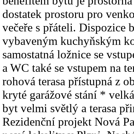
benefitem bytu je prostorná
dostatek prostoru pro venko
večeře s přáteli. Dispozice 
vybaveným kuchyňským kou
samostatná ložnice se vstu
a WC také se vstupem na ter
rohová terasa přístupná z ob
kryté garážové stání * vel
byt velmi světlý a terasa př
Rezidenční projekt Nová Pap