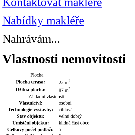
Kontaktovat makléře
Nabídky makléře
Nahrávám...
Vlastnosti nemovitosti
Plocha
2
Plocha terasa:
22 m
2
Užitná plocha:
87 m
Základní vlastnosti
Vlastnictví:
osobní
Technologie výstavby:
cihlová
Stav objektu:
velmi dobrý
Umístění objektu:
klidná část obce
Celkový počet podlaží:
5