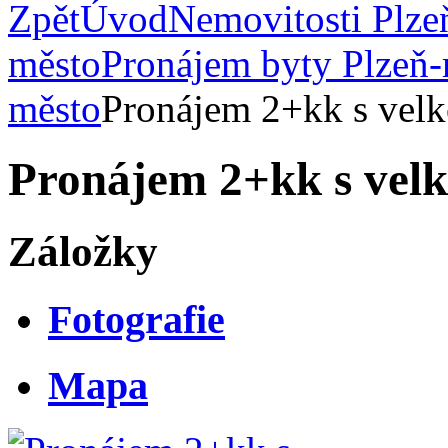
Zpět
Úvod
Nemovitosti Plze
město
Pronájem byty Plzeň
město
Pronájem 2+kk s velk
Pronájem 2+kk s velk
Záložky
Fotografie
Mapa