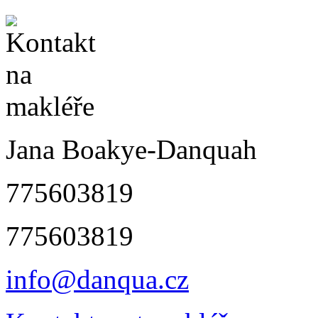
Jana Boakye-Danquah
775603819
775603819
info@danqua.cz