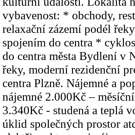
kulturní události. Lokalita
vybavenost: * obchody, rest
relaxační zázemí podél ře
spojením do centra * cyklos
do centra města Bydlení v N
řeky, moderní rezidenční p
centra Plzně. Nájemné a po
nájemné 2.000Kč – měsíční 
3.340Kč - studená a teplá v
úklid společných prostor a