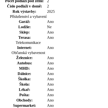
Počet podlaží pod zemí:
2
Číslo podlaží v domě:
2
Rok výstavby:
2025
Příslušenství a vybavení
Garáž:
Ano
Lodžie:
Ne
Sklep:
Ano
Terasa:
Ano
Telekomunikace
Internet:
Ano
Občanská vybavenost
Železnice:
Ano
Autobus:
Ano
MHD:
Ano
Dálnice:
Ano
Školka:
Ano
Škola:
Ano
Lékař:
Ano
Pošta:
Ano
Obchody:
Ano
Supermarket:
Ano