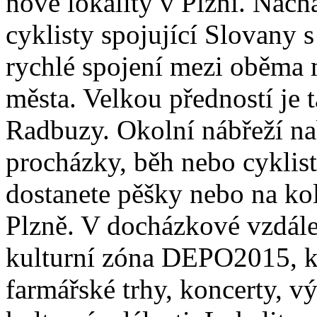
nové lokality v Plzni. Nach
cyklisty spojující Slovany
rychlé spojení mezi oběma 
města. Velkou předností je 
Radbuzy. Okolní nábřeží nab
procházky, běh nebo cyklis
dostanete pěšky nebo na kol
Plzně. V docházkové vzdálen
kulturní zóna DEPO2015, kd
farmářské trhy, koncerty, vý