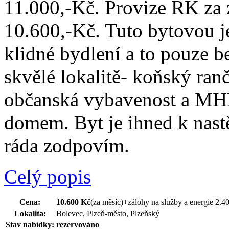
11.000,-Kč. Provize RK za 
10.600,-Kč. Tuto bytovou 
klidné bydlení a to pouze 
skvělé lokalitě- koňský ranč
občanská vybavenost a MH
domem. Byt je ihned k nast
ráda zodpovím.
Celý popis
Cena:
10.600 Kč
(za měsíc)
+zálohy na služby a energie 2.4
Lokalita:
Bolevec, Plzeň-město, Plzeňský
Stav nabídky:
rezervováno