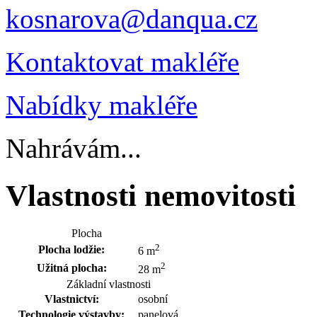
kosnarova@danqua.cz
Kontaktovat makléře
Nabídky makléře
Nahrávám...
Vlastnosti nemovitosti
Plocha
2
Plocha lodžie:
6 m
2
Užitná plocha:
28 m
Základní vlastnosti
Vlastnictví:
osobní
Technologie výstavby:
panelová