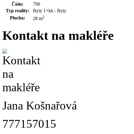
Číslo:
790
Typ reality:
Byty 1+kk - Byty
2
Plocha:
28 m
Kontakt na makléře
Jana Košnařová
777157015