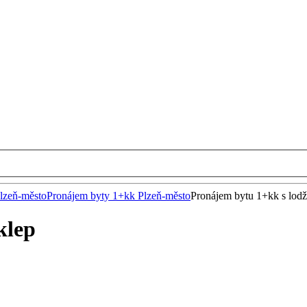
lzeň-město
Pronájem byty 1+kk Plzeň-město
Pronájem bytu 1+kk s lodži
klep