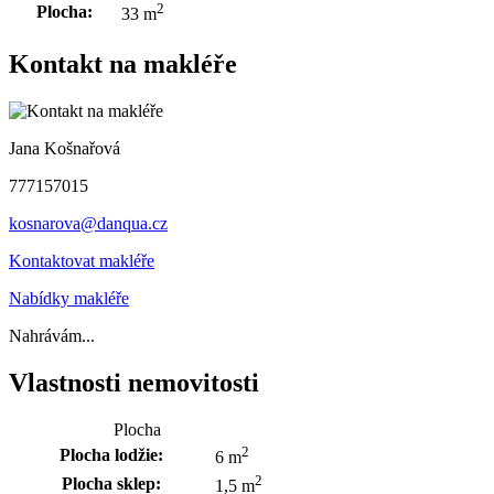
2
Plocha:
33 m
Kontakt na makléře
Jana Košnařová
777157015
kosnarova@danqua.cz
Kontaktovat makléře
Nabídky makléře
Nahrávám...
Vlastnosti nemovitosti
Plocha
2
Plocha lodžie:
6 m
2
Plocha sklep:
1,5 m