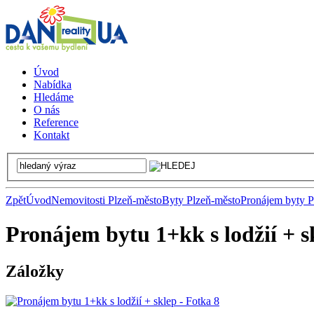
Úvod
Nabídka
Hledáme
O nás
Reference
Kontakt
Zpět
Úvod
Nemovitosti Plzeň-město
Byty Plzeň-město
Pronájem byty P
Pronájem bytu 1+kk s lodžií + s
Záložky