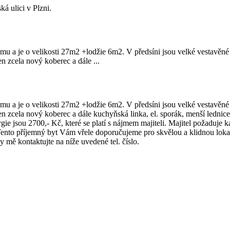
 ulici v Plzni.
omu a je o velikosti 27m2 +lodžie 6m2. V předsíni jsou velké vestavěn
 zcela nový koberec a dále ...
omu a je o velikosti 27m2 +lodžie 6m2. V předsíni jsou velké vestavěn
 zcela nový koberec a dále kuchyňská linka, el. sporák, menší lednice 
rgie jsou 2700,- Kč, které se platí s nájmem majiteli. Majitel požaduje
to příjemný byt Vám vřele doporučujeme pro skvělou a klidnou lokali
mě kontaktujte na níže uvedené tel. číslo.