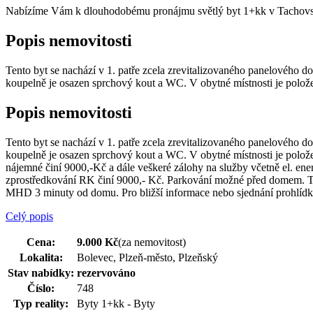
Nabízíme Vám k dlouhodobému pronájmu světlý byt 1+kk v Tachovská
Popis nemovitosti
Tento byt se nachází v 1. patře zcela zrevitalizovaného panelového d
koupelně je osazen sprchový kout a WC. V obytné místnosti je položen
Popis nemovitosti
Tento byt se nachází v 1. patře zcela zrevitalizovaného panelového d
koupelně je osazen sprchový kout a WC. V obytné místnosti je položen
nájemné činí 9000,-Kč a dále veškeré zálohy na služby včetně el. ene
zprostředkování RK činí 9000,- Kč. Parkování možné před domem. Ten
MHD 3 minuty od domu. Pro bližší informace nebo sjednání prohlídky 
Celý popis
Cena:
9.000 Kč
(za nemovitost)
Lokalita:
Bolevec, Plzeň-město, Plzeňský
Stav nabídky:
rezervováno
Číslo:
748
Typ reality:
Byty 1+kk - Byty