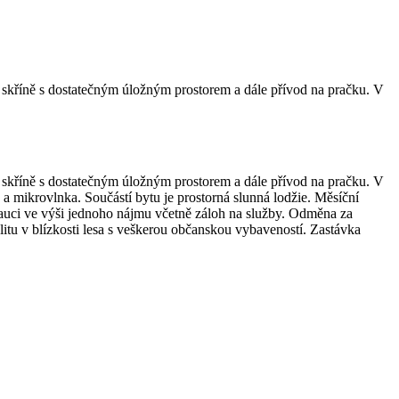
é skříně s dostatečným úložným prostorem a dále přívod na pračku. V
é skříně s dostatečným úložným prostorem a dále přívod na pračku. V
a mikrovlnka. Součástí bytu je prostorná slunná lodžie. Měsíční
 kauci ve výši jednoho nájmu včetně záloh na služby. Odměna za
tu v blízkosti lesa s veškerou občanskou vybaveností. Zastávka