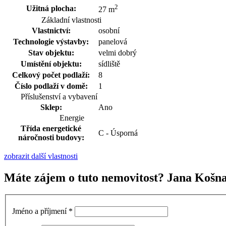
2
Užitná plocha:
27 m
Základní vlastnosti
Vlastnictví:
osobní
Technologie výstavby:
panelová
Stav objektu:
velmi dobrý
Umístění objektu:
sídliště
Celkový počet podlaží:
8
Číslo podlaží v domě:
1
Příslušenství a vybavení
Sklep:
Ano
Energie
Třída energetické
C - Úsporná
náročnosti budovy:
zobrazit další vlastnosti
Máte zájem o tuto nemovitost? Jana Košna
Jméno a příjmení
*