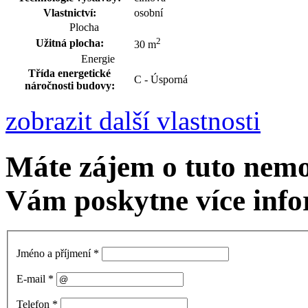
Vlastnictví:
osobní
Plocha
2
Užitná plocha:
30 m
Energie
Třída energetické
C - Úsporná
náročnosti budovy:
zobrazit další vlastnosti
Máte zájem o tuto nem
Vám poskytne více info
Jméno a příjmení
*
E-mail
*
Telefon
*