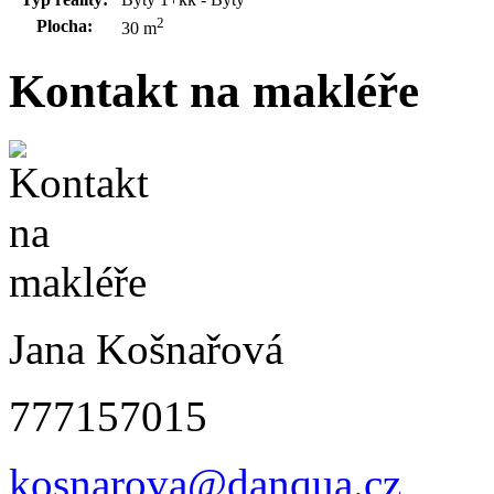
2
Plocha:
30 m
Kontakt na makléře
Jana Košnařová
777157015
kosnarova@danqua.cz