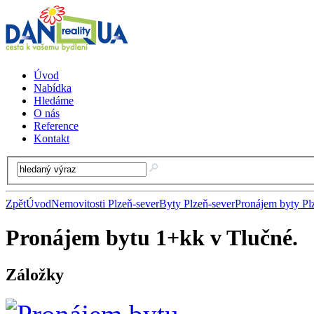
Úvod
Nabídka
Hledáme
O nás
Reference
Kontakt
Zpět
Úvod
Nemovitosti Plzeň-sever
Byty Plzeň-sever
Pronájem byty Pl
Pronájem bytu 1+kk v Tlučné.
Záložky