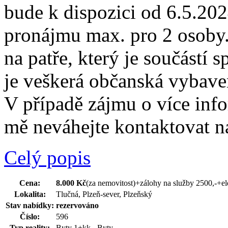
bude k dispozici od 6.5.20
pronájmu max. pro 2 osoby.
na patře, který je součástí 
je veškerá občanská vybav
V případě zájmu o více inf
mě neváhejte kontaktovat na
Celý popis
Cena:
8.000 Kč
(za nemovitost)
+zálohy na služby 2500,-+el
Lokalita:
Tlučná, Plzeň-sever, Plzeňský
Stav nabídky:
rezervováno
Číslo:
596
Typ reality:
Byty 1+kk - Byty