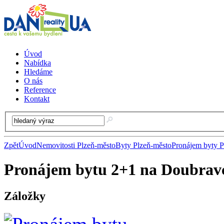
Úvod
Nabídka
Hledáme
O nás
Reference
Kontakt
Zpět
Úvod
Nemovitosti Plzeň-město
Byty Plzeň-město
Pronájem byty P
Pronájem bytu 2+1 na Doubrav
Záložky