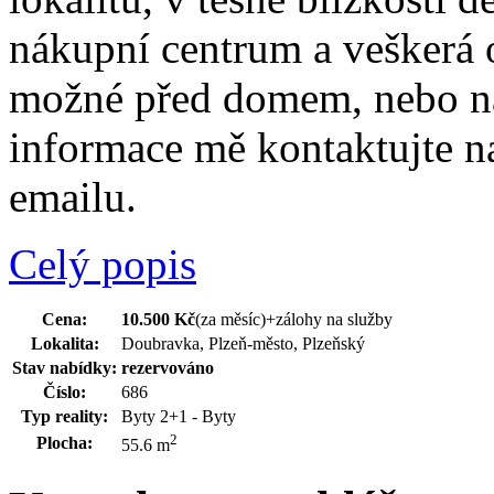
nákupní centrum a veškerá
možné před domem, nebo na 
informace mě kontaktujte na
emailu.
Celý popis
Cena:
10.500 Kč
(za měsíc)
+zálohy na služby
Lokalita:
Doubravka, Plzeň-město, Plzeňský
Stav nabídky:
rezervováno
Číslo:
686
Typ reality:
Byty 2+1 - Byty
2
Plocha:
55.6 m