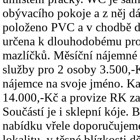
obývacího pokoje a z něj dá
položeno PVC a v chodbě dl
určena k dlouhodobému pr
mazlíčků. Měsíční nájemné 
služby pro 2 osoby 3.500,-K
nájemce na svoje jméno. Ka
14.000,-Kč a provize RK za
Součástí je i sklepní kóje. 
nabídku vřele doporučujem
lokalitu, v těsné blízkosti