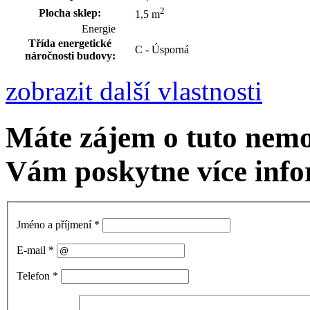
2
Plocha sklep:
1,5 m
Energie
Třída energetické
C - Úsporná
náročnosti budovy:
zobrazit další vlastnosti
Máte zájem o tuto nem
Vám poskytne více info
Jméno a příjmení
*
E-mail
*
Telefon
*