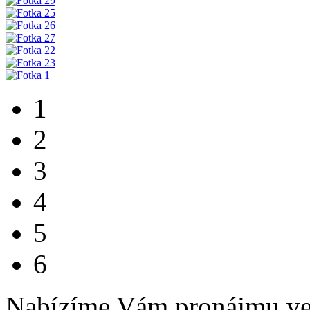
1
2
3
4
5
6
Nabízíme Vám pronájmu ve