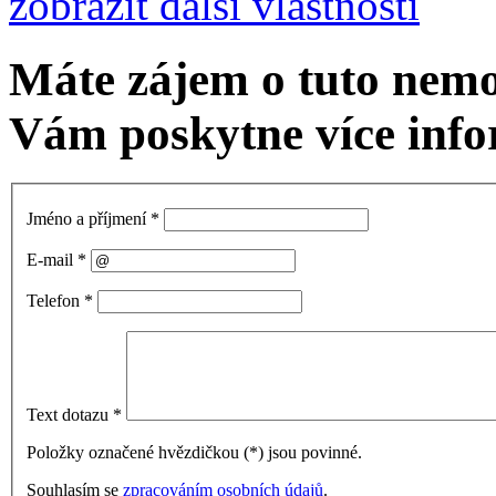
zobrazit další vlastnosti
Máte zájem o tuto nem
Vám poskytne více info
Jméno a příjmení
*
E-mail
*
Telefon
*
Text dotazu
*
Položky označené hvězdičkou (
*
) jsou povinné.
Souhlasím se
zpracováním osobních údajů
.