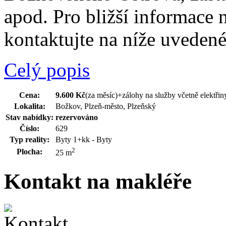
apod. Pro bližší informace
kontaktujte na níže uvedené
Celý popis
Cena:
9.600 Kč
(za měsíc)
+zálohy na služby včetně elektřin
Lokalita:
Božkov, Plzeň-město, Plzeňský
Stav nabídky:
rezervováno
Číslo:
629
Typ reality:
Byty 1+kk - Byty
2
Plocha:
25 m
Kontakt na makléře