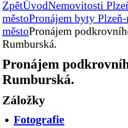
Zpět
Úvod
Nemovitosti Plze
město
Pronájem byty Plzeň
město
Pronájem podkrovního
Rumburská.
Pronájem podkrovního
Rumburská.
Záložky
Fotografie