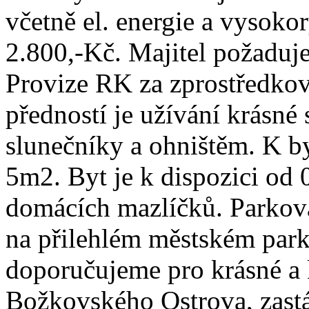
včetně el. energie a vysoko
2.800,-Kč. Majitel požaduje
Provize RK za zprostředkov
předností je užívání krásné
slunečníky a ohništěm. K by
5m2. Byt je k dispozici od 
domácích mazlíčků. Parkov
na přilehlém městském park
doporučujeme pro krásné a k
Božkovského Ostrova, zas