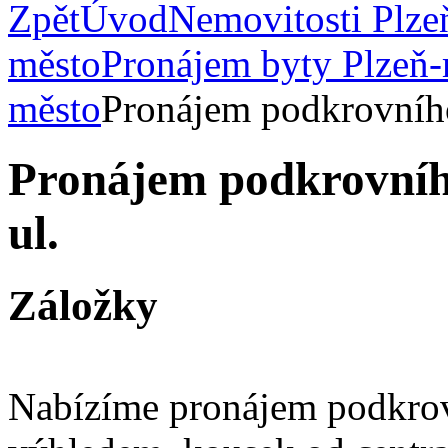
Zpět
Úvod
Nemovitosti Plze
město
Pronájem byty Plzeň
město
Pronájem podkrovníh
Pronájem podkrovníh
ul.
Záložky
Nabízíme pronájem podkro