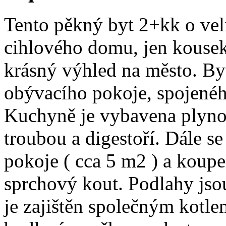
Tento pěkný byt 2+kk o veli
cihlového domu, jen kousek
krásný výhled na město. Byt
obývacího pokoje, spojené
Kuchyně je vybavena plyno
troubou a digestoří. Dále s
pokoje ( cca 5 m2 ) a koup
sprchový kout. Podlahy jso
je zajištěn společným kotle