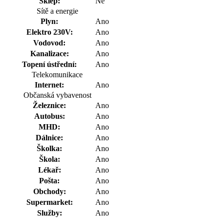
Sklep:
Ne
Sítě a energie
Plyn:
Ano
Elektro 230V:
Ano
Vodovod:
Ano
Kanalizace:
Ano
Topení ústřední:
Ano
Telekomunikace
Internet:
Ano
Občanská vybavenost
Železnice:
Ano
Autobus:
Ano
MHD:
Ano
Dálnice:
Ano
Školka:
Ano
Škola:
Ano
Lékař:
Ano
Pošta:
Ano
Obchody:
Ano
Supermarket:
Ano
Služby:
Ano