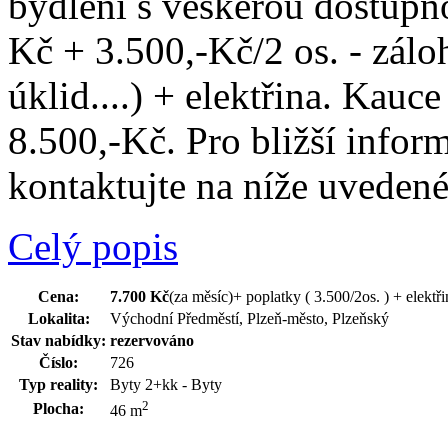
bydlení s veškerou dostupno
Kč + 3.500,-Kč/2 os. - záloh
úklid....) + elektřina. Kauc
8.500,-Kč. Pro bližší info
kontaktujte na níže uvedeném
Celý popis
Cena:
7.700 Kč
(za měsíc)
+ poplatky ( 3.500/2os. ) + elektři
Lokalita:
Východní Předměstí, Plzeň-město, Plzeňský
Stav nabídky:
rezervováno
Číslo:
726
Typ reality:
Byty 2+kk - Byty
2
Plocha:
46 m