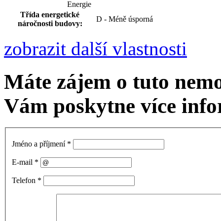
Energie
Třída energetické
D - Méně úsporná
náročnosti budovy:
zobrazit další vlastnosti
Máte zájem o tuto nemo
Vám poskytne více info
Jméno a příjmení
*
E-mail
*
Telefon
*