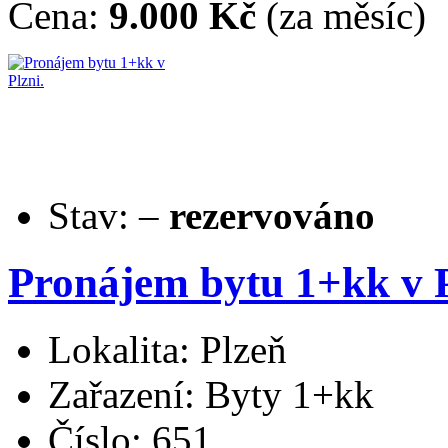
Cena:
9.000 Kč
(za měsíc)
Stav:
–
rezervováno
Pronájem bytu 1+kk v P
Lokalita: Plzeň
Zařazení: Byty 1+kk
Číslo: 651