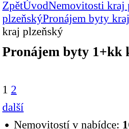
Zpět
Úvod
Nemovitosti kraj
plzeňský
Pronájem byty kra
kraj plzeňský
Pronájem byty 1+kk k
1
2
další
Nemovitostí v nabídce:
1